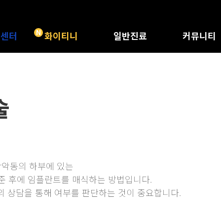
N
트센터
화이티니
일반진료
커뮤니티
 특별함
화이티니
충치치료
공지사항
체크하기
레진/인레이
화이트드림 정
 위험성
신경치료
화이트드림 소
술
종류
크라운
전후사진
리얼치료후기
비급여수가표
악동의 하부에 있는 

자주묻는질문
준 후에 임플란트를 매식하는 방법입니다.

 상담을 통해 여부를 판단하는 것이 중요합니다.