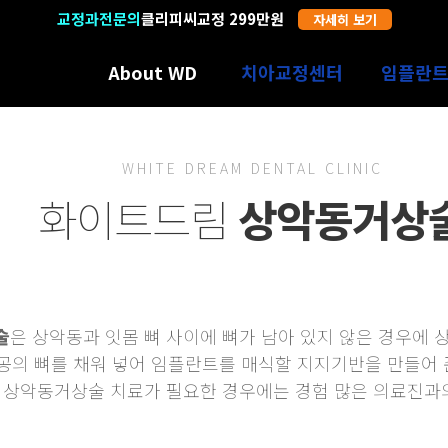
교정과전문의
19년 경력
클리피씨교정 299만원
자세히 보기
자세히 보기
About WD
치아교정센터
임플란
수원에서만 12년
치아교정의 특별함
임플란트의
의료진소개
인비절라인
과잉진료 
WHITE DREAM DENTAL CLINIC
3D진단장비
어린이교정
SNS광고
화이트드림
상악동거상
디지털 기공센터
장치별 종류선택
임플란트
둘러보기
증상별 교정치료
술
은 상악동과 잇몸 뼈 사이에 뼈가 남아 있지 않은 경우에 상
공의 뼈를 채워 넣어 임플란트를 매식할 지지기반을 만들어 
 상악동거상술 치료가 필요한 경우에는 경험 많은 의료진과의