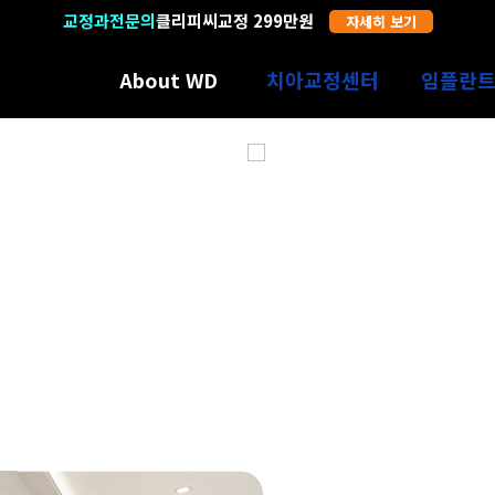
교정과전문의
19년 경력
클리피씨교정 299만원
자세히 보기
자세히 보기
About WD
치아교정센터
임플란
수원에서만 12년
치아교정의 특별함
임플란트의
의료진소개
인비절라인
과잉진료 
3D진단장비
어린이교정
SNS광고
디지털 기공센터
장치별 종류선택
임플란트
둘러보기
증상별 교정치료