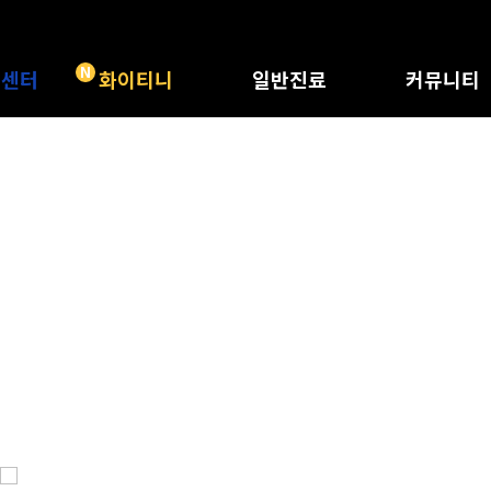
N
트센터
화이티니
일반진료
커뮤니티
 특별함
화이티니
충치치료
공지사항
체크하기
레진/인레이
화이트드림 정
 위험성
신경치료
화이트드림 소
종류
크라운
전후사진
리얼치료후기
비급여수가표
자주묻는질문