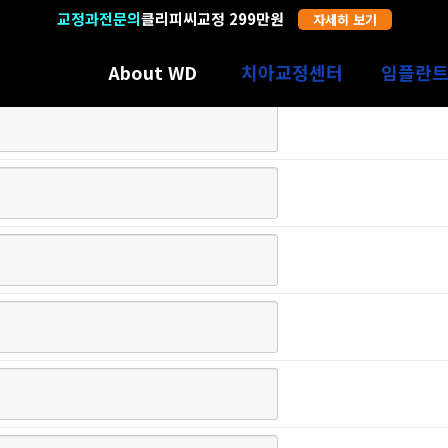
교정과전문의
19년 경력
클리피씨교정 299만원
자세히 보기
자세히 보기
About WD
치아교정센터
임플란
수원에서만 12년
치아교정의 특별함
임플란트의
의료진소개
인비절라인
과잉진료 
3D진단장비
어린이교정
SNS광고
디지털 기공센터
장치별 종류선택
임플란트
둘러보기
증상별 교정치료