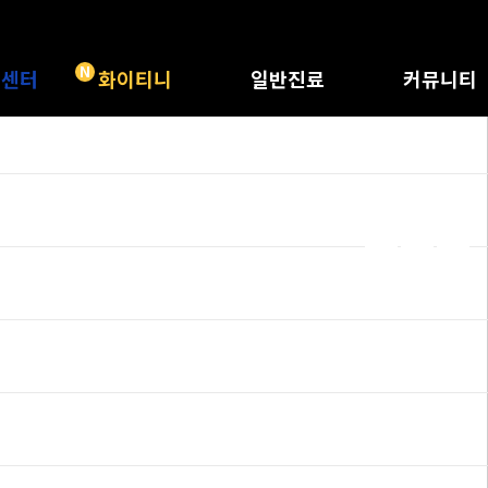
N
트센터
화이티니
일반진료
커뮤니티
 특별함
화이티니
충치치료
공지사항
체크하기
레진/인레이
화이트드림 정
 위험성
신경치료
화이트드림 소
종류
크라운
전후사진
리얼치료후기
비급여수가표
자주묻는질문