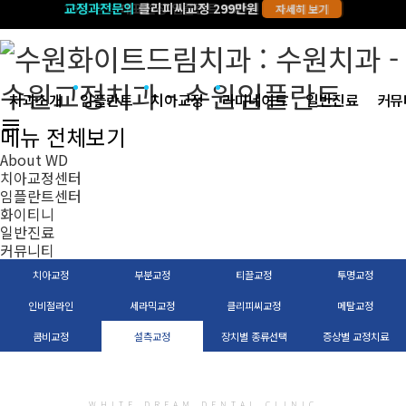
19년 경력
교정과전문의
대표원장 임플란트 38만원
클리피씨교정 299만원
자세히 보기
자세히 보기
치과소개
임플란트
치아교정
라미네이트
일반진료
커뮤
menu
메뉴 전체보기
About WD
치아교정센터
임플란트센터
화이티니
일반진료
커뮤니티
치아교정
부분교정
티끌교정
투명교정
인비절라인
세라믹교정
클리피씨교정
메탈교정
콤비교정
설측교정
장치별 종류선택
증상별 교정치료
WHITE DREAM DENTAL CLINIC