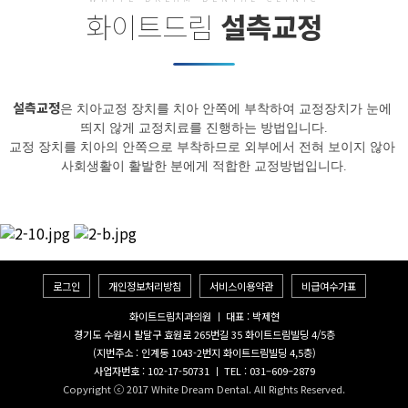
화이트드림
설측교정
설측교정
은 치아교정 장치를 치아 안쪽에 부착하여 교정장치가 눈에 
띄지 않게 교정치료를 진행하는 방법입니다.

교정 장치를 치아의 안쪽으로 부착하므로 외부에서 전혀 보이지 않아 
사회생활이 활발한 분에게 적합한 교정방법입니다.
로그인
개인정보처리방침
서비스이용약관
비급여수가표
화이트드림치과의원 ㅣ 대표 : 박제현
경기도 수원시 팔달구 효원로 265번길 35 화이트드림빌딩 4/5층
(지번주소 : 인계동 1043-2번지 화이트드림빌딩 4,5층)
사업자번호 : 102-17-50731 ㅣ TEL : 031–609–2879
Copyright ⓒ 2017 White Dream Dental. All Rights Reserved.