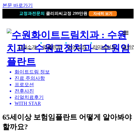
본문 바로가기
19년 경력
교정과전문의
클리피씨교정 299만원
자세히 보기
자세히 보기
menu
치과소개
임플란트
치아교정
라미네이트
일반
공지사항
화이트드림 정보
진료 주의사항
프로모션
전후사진
리얼치료후기
WITH STAR
65세이상 보험임플란트 어떻게 알아봐야
할까요?