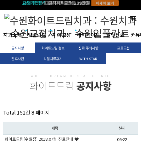
19년 경력
교정과전문의
대표원장 임플란트 38만원
클리피씨교정 299만원
자세히 보기
자세히 보기
menu
치과소개
임플란트
치아교정
라미네이트
일반진료
커뮤
공지사항
화이트드림 정보
진료 주의사항
프로모션
전후사진
리얼치료후기
WITH STAR
WHITE DREAM DENTAL CLINIC
화이트드림
공지사항
Total 152건
8 페이지
제목
날짜
화이트드림[수원점] 2018.07월 진료안내
06-22