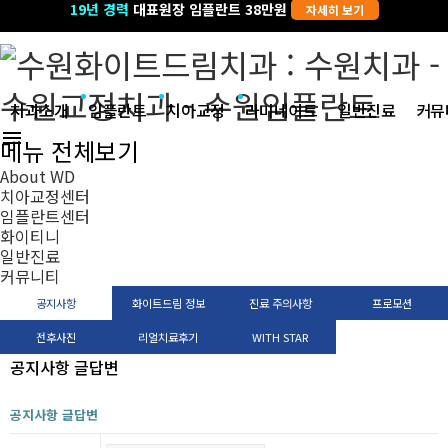
19년 경력
교정과전문의
대표원장 임플란트 38만원
자세히 보기
자세히 보기
치과소개
임플란트
치아교정
라미네이트
일반진료
커뮤
menu
메뉴 전체보기
About WD
치아교정센터
임플란트센터
화이티니
일반진료
커뮤니티
공지사항
화이트드림 정보
진료 주의사항
프로모션
전후사진
리얼치료후기
WITH STAR
공지사항 글답변
공지사항 글답변