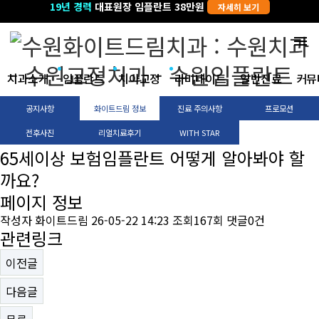
19년 경력
교정과전문의
대표원장 임플란트 38만원
자세히 보기
자세히 보기
menu
치과소개
임플란트
치아교정
라미네이트
일반진료
커뮤
공지사항
화이트드림 정보
진료 주의사항
프로모션
전후사진
리얼치료후기
WITH STAR
65세이상 보험임플란트 어떻게 알아봐야 할
까요?
페이지 정보
작성자
화이트드림
26-05-22 14:23
조회
167회
댓글
0건
관련링크
이전글
다음글