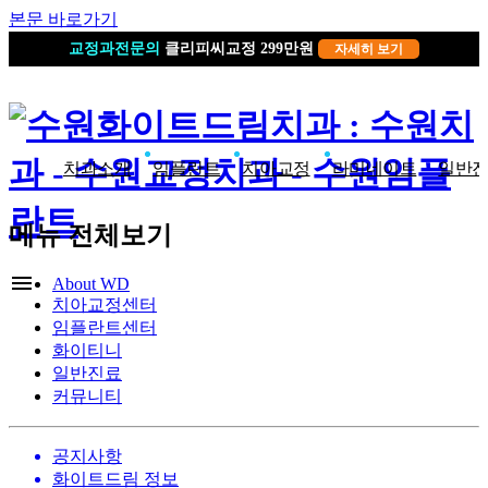
본문 바로가기
19년 경력
교정과전문의
클리피씨교정 299만원
자세히 보기
자세히 보기
치과소개
임플란트
치아교정
라미네이트
일반
메뉴 전체보기
menu
About WD
치아교정센터
임플란트센터
화이티니
일반진료
커뮤니티
공지사항
화이트드림 정보