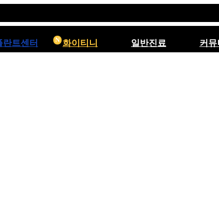
N
플란트센터
화이티니
일반진료
커뮤
란트의 특별함
화이티니
충치치료
공지
진료 체크하기
레진/인레이
화이트드
S광고 위험성
신경치료
화이트드
플란트종류
크라운
전후
리얼치
비급여
자주묻