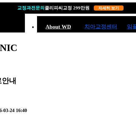
교정과전문의
19년 경력
클리피씨교정 299만원
자세히 보기
자세히 보기
About WD
치아교정센터
임
NIC
수원에서만 12년
치아교정의 특별함
임플
의료진소개
인비절라인
과잉
3D진단장비
어린이교정
SN
진료안내
디지털 기공센터
장치별 종류선택
임
둘러보기
증상별 교정치료
6-03-24 16:40