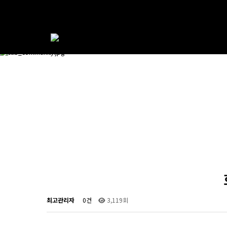
최고관리자
0건
3,119회