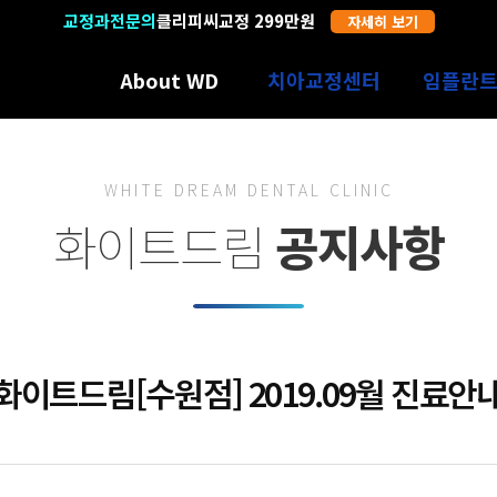
교정과전문의
19년 경력
클리피씨교정 299만원
자세히 보기
자세히 보기
About WD
치아교정센터
임플란
수원에서만 12년
치아교정의 특별함
임플란트의
의료진소개
인비절라인
과잉진료 
WHITE DREAM DENTAL CLINIC
3D진단장비
어린이교정
SNS광고
화이트드림
공지사항
디지털 기공센터
장치별 종류선택
임플란트
둘러보기
증상별 교정치료
화이트드림[수원점] 2019.09월 진료안