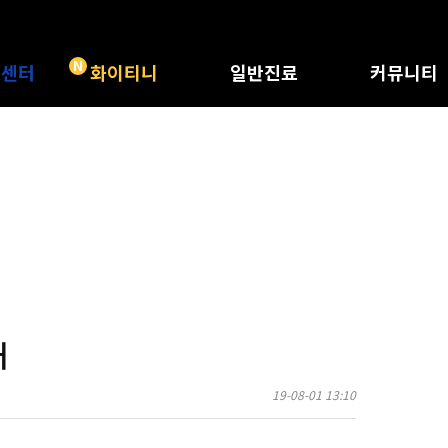
N
트센터
화이티니
일반진료
커뮤니티
 특별함
화이티니
충치치료
공지사항
체크하기
레진/인레이
화이트드림 정
 위험성
신경치료
화이트드림 소
종류
크라운
전후사진
리얼치료후기
비급여수가표
자주묻는질문
내
19-08-01 13:10