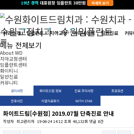
19년 경력
교정과전문의
대표원장 임플란트 38만원
클리피씨교정 299만원
자세히 보기
자세히 보기
치과소개
임플란트
치아교정
라미네이트
일반진료
커뮤
menu
메뉴 전체보기
About WD
치아교정센터
임플란트센터
화이티니
일반진료
커뮤니티
공지사항
화이트드림 정보
진료 주의사항
프로모션
전후사진
리얼치료후기
WITH STAR
화이트드림[수원점] 2019.07월 단축진료 안내
작성자
최고관리자
19-06-24 14:12
조회
40,132회
댓글
8건